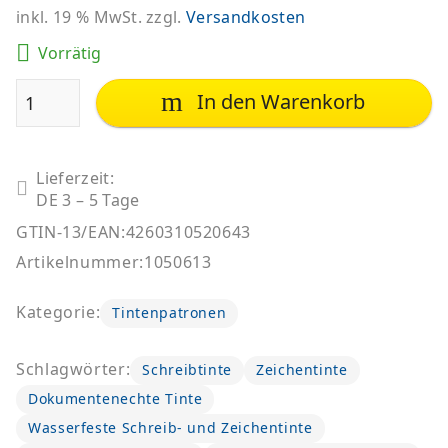
inkl. 19 % MwSt.
zzgl.
Versandkosten
SUPER5 iNK
Tintenpatronen
Vorrätig
| wasserfeste
Tinte |
In den Warenkorb
Australia / Rot
Menge
Lieferzeit:
DE 3 – 5 Tage
GTIN-13/EAN:
4260310520643
Artikelnummer:
1050613
Kategorie:
Tintenpatronen
Schlagwörter:
Schreibtinte
Zeichentinte
Dokumentenechte Tinte
Wasserfeste Schreib- und Zeichentinte